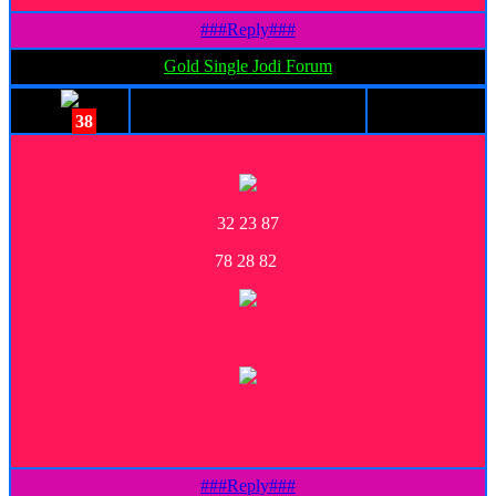
###Reply###
Gold Single Jodi Forum
BK RANA
07-08-2026
*top guser*
15:02 PM
ID:
38
32 23 87
78 28 82
###Reply###