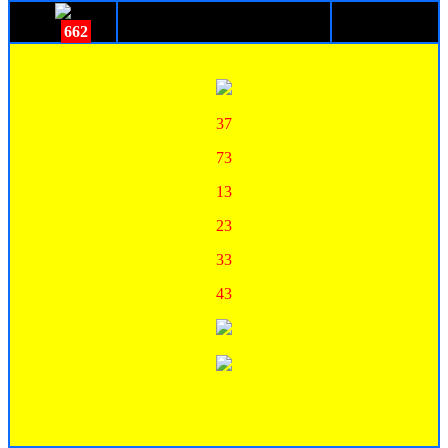
Surya Singh
07-08-2026
GUSSER
14:51 PM
ID:
662
37
73
13
23
33
43