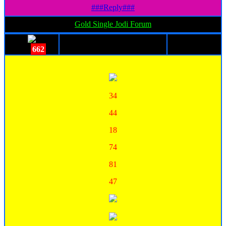
###Reply###
Gold Single Jodi Forum
Surya Singh
07-08-2026
GUSSER
14:48 PM
ID:
662
34
44
18
74
81
47