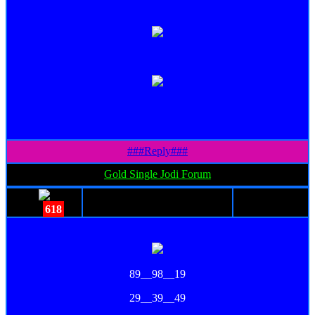
###Reply###
Gold Single Jodi Forum
RAFTAAR SINGH
07-08-2026
💥पंजाब दी शान💥
14:41 PM
ID:
618
89__98__19
29__39__49