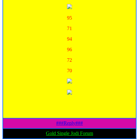
95
71
94
96
72
70
###Reply###
Gold Single Jodi Forum