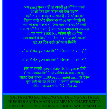
आप paid यूज़र नही हो अपनी id लॉगिन करके
आओ फ़िर इस फोरम को देख पाओगे
यहाँ id बनाना बहुत आसान है रजिस्टेशन पर
क्लिक करो और फोरम भर दो id आप किसी भी
नाम से बना सकते हो जिस नाम से बनाओगे उसी
नाम से लॉगिन करना है याद रखना अपना id पासवर्ड
Id का चार्ज 1100 Rs. महीना पूरे 30 दिन
आप महीने मे किसी भी दिन id बना सकते आपको
पूरे 30 दिन उसी तरीख से मिलेंगे
फोरम मे पेड यूज़र को मिलेगी जिसकी id बनी होगी
फोरम मे पेड यूज़र को मिलेगी जिसकी id बनी होगी
और जो हमारी specal date fix lik game होगी
वो भी आपको मिलेगी id लॉगिन के बाद आप पूरी
साइट देख पाओगे 1100 paytm airtel mani से देकर
पूरा सही से पड़ ले फ़िर id बनाये धन्यवाद //
अधिक जानकारी के लिये कॉल करे
SATTA KING SATTAKING SATTAKING SATTA KA
NUMBER SATTA MATKA COMPANY CHART SATTA
GALI RESULT SATTA MATKA KING SATTA MATLA