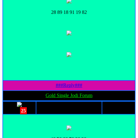
28 89 18 91 19 82
###Reply###
Gold Single Jodi Forum
MUSA BHAI
07-08-2026
*JAI RAJASTHAN*
14:31 PM
ID:
25