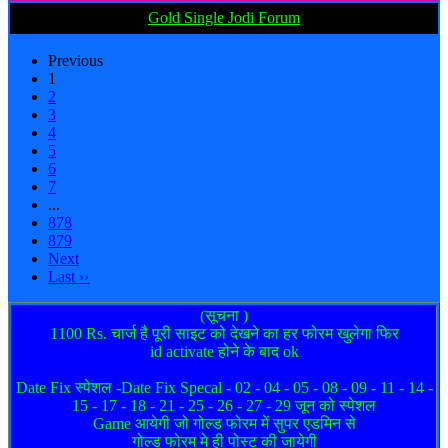
Gold Single Jodi Forum
Previous
1
2
3
4
5
6
7
...
878
879
Next
Last ››
(सूचना )
1100 Rs. चार्ज है पूरी साइट को देखने का हर फोरम खुलेगा फिर
id activate होने के बाद ok
Date Fix स्पेशल -Date Fix Specal - 02 - 04 - 05 - 08 - 09 - 11 - 14 -
15 - 17 - 18 - 21 - 25 - 26 - 27 - 29 जून को स्पेशल
Game आयेगी जो गोल्ड फोरम में सुपर एडमिन से
गोल्ड फोरम मे ही पोस्ट की जायेगी