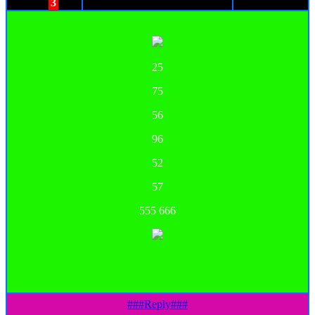
*SATTA KING SULTAN *
14:27 PM
ID:
3
25
75
56
96
52
57
555 666
###Reply###